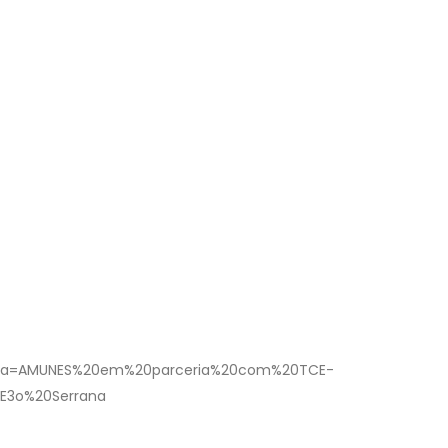
em%20parceria%20com%20TCE-
%E3o%20Serrana