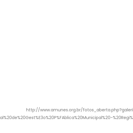
fotos_aberta.php?galeria=AMUNES%20
onal%20de%20Gest%E3o%20P%FAblica%20Municipal%20-%20Regi