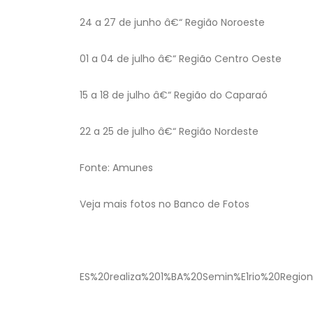
24 a 27 de junho â€“ Região Noroeste
01 a 04 de julho â€“ Região Centro Oeste
15 a 18 de julho â€“ Região do Caparaó
22 a 25 de julho â€“ Região Nordeste
Fonte: Amunes
Veja mais fotos no Banco de Fotos
http://www.amunes.org.br/
ES%20realiza%201%BA%20Semin%E1rio%20Regi