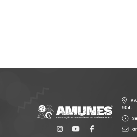
Av.
904.
Se
am